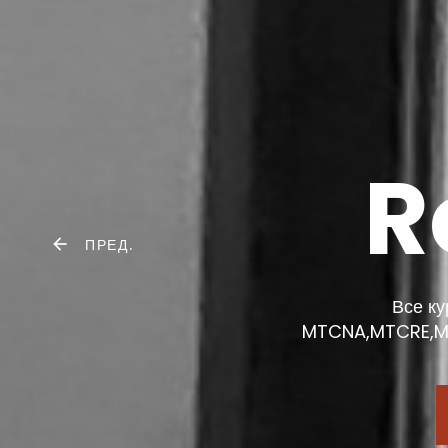
R
ПРЕД.
Все ку
MTCNA,MTCRE,M