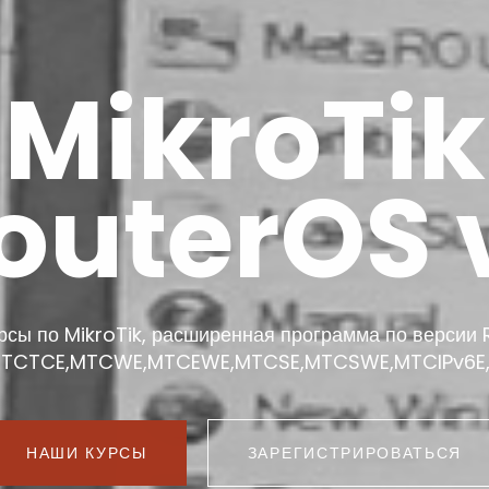
MikroTik
outerOS 
рсы по MikroTik, расширенная программа по версии
TCTCE,MTCWE,MTCEWE,MTCSE,MTCSWE,MTCIPv6E
НАШИ КУРСЫ
ЗАРЕГИСТРИРОВАТЬСЯ