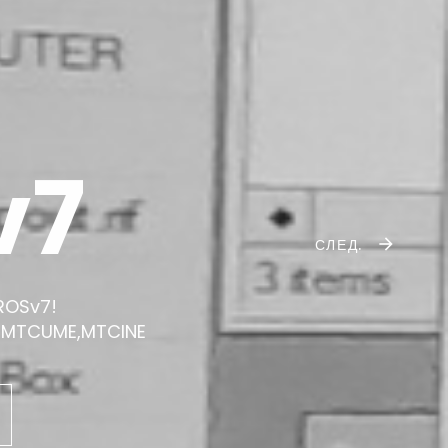
v7
СЛЕД.
 ROSv7!
,MTCUME,MTCINE